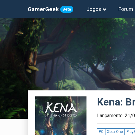
GamerGeek
Jogos
Forum
Beta
Kena: Br
Lançamento: 21/
PC
Xbox One
PlayS