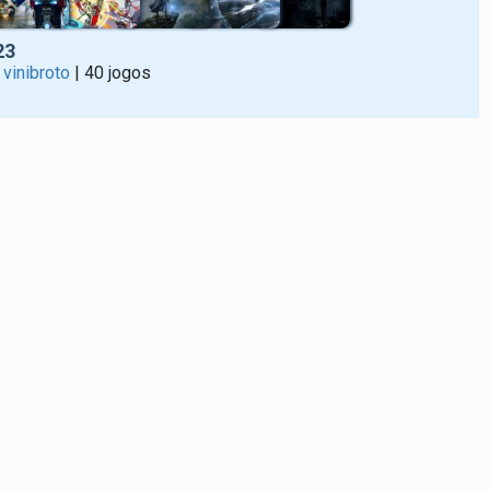
23
r
vinibroto
| 40 jogos