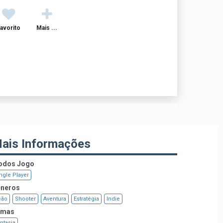
avorito
Mais ...
ais Informações
dos Jogo
ngle Player
neros
ção
Shooter
Aventura
Estratégia
Indie
emas
ntasia