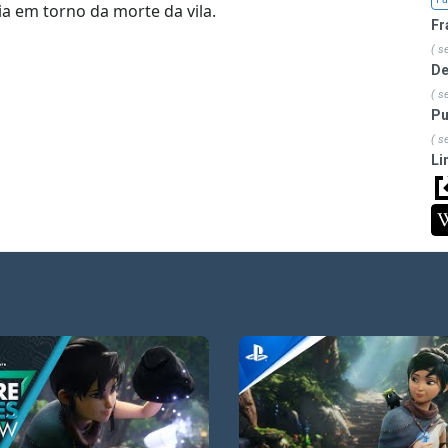
a em torno da morte da vila.
Fr
( s
De
( s
Pu
( s
Li