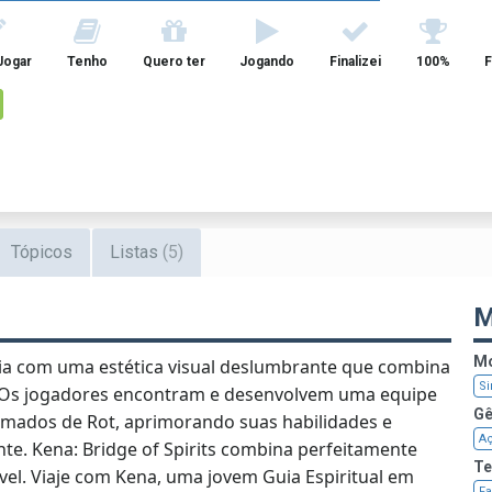
Jogar
Tenho
Quero ter
Jogando
Finalizei
100%
F
Tópicos
Listas
(5)
M
Mo
a com uma estética visual deslumbrante que combina
Si
 Os jogadores encontram e desenvolvem uma equipe
Gê
amados de Rot, aprimorando suas habilidades e
A
te. Kena: Bridge of Spirits combina perfeitamente
T
vel. Viaje com Kena, uma jovem Guia Espiritual em
Fa