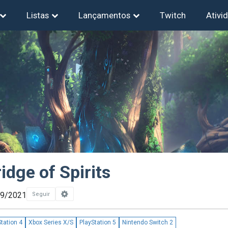
Listas
Lançamentos
Twitch
Ativi
idge of Spirits
09/2021
Seguir
tation 4
Xbox Series X/S
PlayStation 5
Nintendo Switch 2