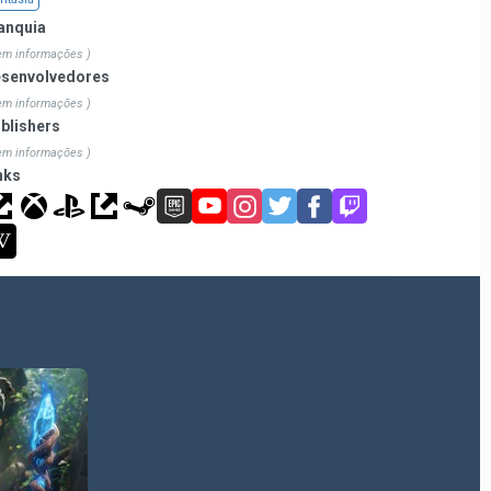
anquia
em informações )
senvolvedores
em informações )
blishers
em informações )
nks