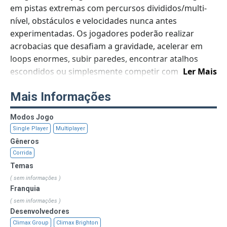
em pistas extremas com percursos divididos/multi-
nível, obstáculos e velocidades nunca antes
experimentadas. Os jogadores poderão realizar
acrobacias que desafiam a gravidade, acelerar em
loops enormes, subir paredes, encontrar atalhos
escondidos ou simplesmente competir com
Ler Mais
oponentes através de vulcões, gelo, montanhas e
Mais Informações
muito mais. O jogo permite que os jogadores
escolham carros Hot Wheels autênticos.
Modos Jogo
Single Player
Multiplayer
Gêneros
Corrida
Temas
( sem informações )
Franquia
( sem informações )
Desenvolvedores
Climax Group
Climax Brighton