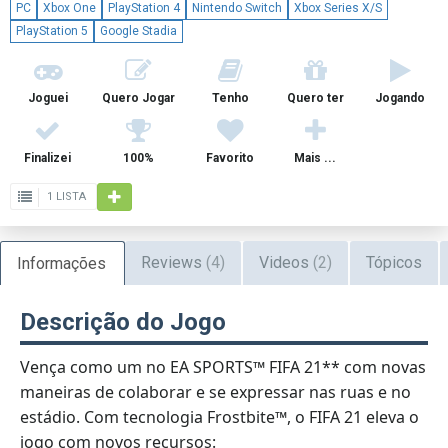
PC
Xbox One
PlayStation 4
Nintendo Switch
Xbox Series X/S
PlayStation 5
Google Stadia
Joguei
Quero Jogar
Tenho
Quero ter
Jogando
Finalizei
100%
Favorito
Mais ...
1 LISTA
Reviews
(4)
Videos
(2)
Tópicos
Informações
Descrição do Jogo
Vença como um no EA SPORTS™ FIFA 21** com novas
maneiras de colaborar e se expressar nas ruas e no
estádio. Com tecnologia Frostbite™, o FIFA 21 eleva o
jogo com novos recursos: