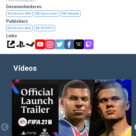
( sem informações )
Desenvolvedores
Electronic Arts
EA Vancouver
EA Canada
Publishers
Electronic Arts
EA SPORTS
Links
Vídeos