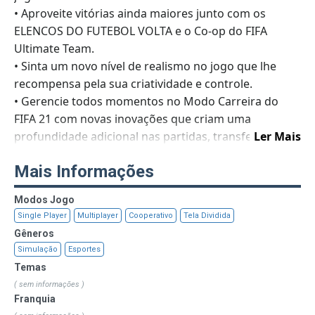
• Aproveite vitórias ainda maiores junto com os
ELENCOS DO FUTEBOL VOLTA e o Co-op do FIFA
Ultimate Team.
• Sinta um novo nível de realismo no jogo que lhe
recompensa pela sua criatividade e controle.
• Gerencie todos momentos no Modo Carreira do
FIFA 21 com novas inovações que criam uma
profundidade adicional nas partidas, transferências e
Ler Mais
treinamentos.
Mais Informações
• Experimente uma autenticidade incomparável que
proporciona a experiência mais realista do Maior
Modos Jogo
Jogo do Mundo, incluindo a UEFA Champions League
Single Player
Multiplayer
Cooperativo
Tela Dividida
e a CONMEBOL Libertadores.
Gêneros
Simulação
Esportes
Temas
( sem informações )
Franquia