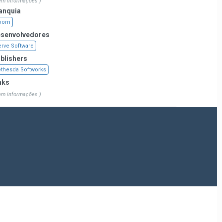
em informações )
anquia
oom
senvolvedores
rve Software
blishers
thesda Softworks
nks
em informações )