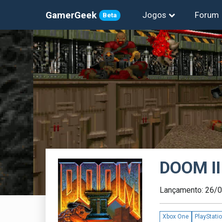
GamerGeek
Jogos
Forum
Beta
DOOM II
Lançamento: 26/
Xbox One
PlayStati