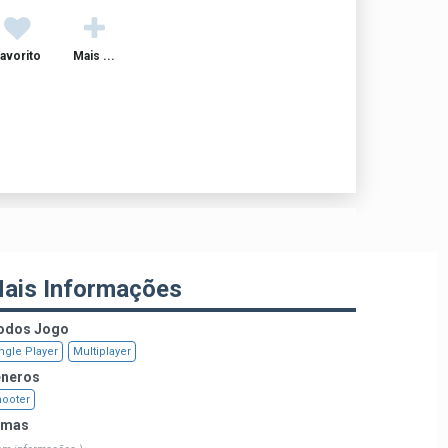
avorito
Mais ...
ais Informações
dos Jogo
ngle Player
Multiplayer
neros
ooter
emas