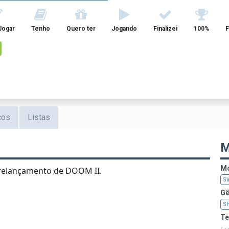
Jogar
Tenho
Quero ter
Jogando
Finalizei
100%
F
cos
Listas
M
Mo
relançamento de DOOM II.
Si
Gê
Sh
T