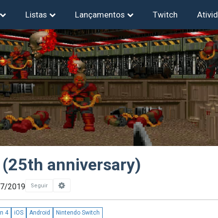
Listas
Lançamentos
Twitch
Ativi
 (25th anniversary)
07/2019
Seguir
on 4
iOS
Android
Nintendo Switch