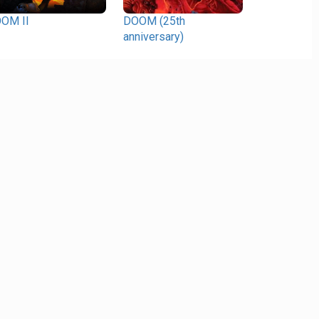
OM II
DOOM (25th
anniversary)