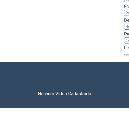
( s
Fr
D
De
Ne
Pu
Be
Li
( s
Nenhum Vídeo Cadastrado