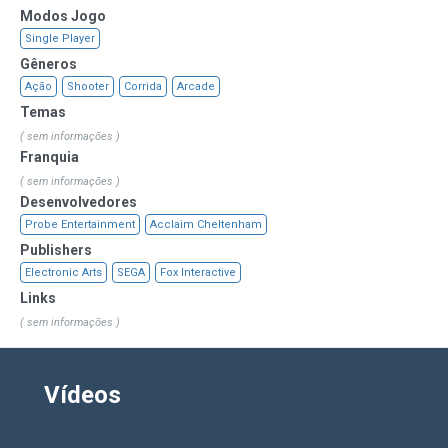
Modos Jogo
Single Player
Gêneros
Ação
Shooter
Corrida
Arcade
Temas
( sem informações )
Franquia
( sem informações )
Desenvolvedores
Probe Entertainment
Acclaim Cheltenham
Publishers
Electronic Arts
SEGA
Fox Interactive
Links
( sem informações )
Vídeos