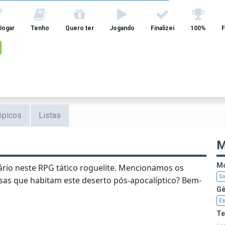
Jogar
Tenho
Quero ter
Jogando
Finalizei
100%
F
ópicos
Listas
M
Mo
ário neste RPG tático roguelite. Mencionamos os
Si
sas que habitam este deserto pós-apocalíptico? Bem-
Gê
Es
T