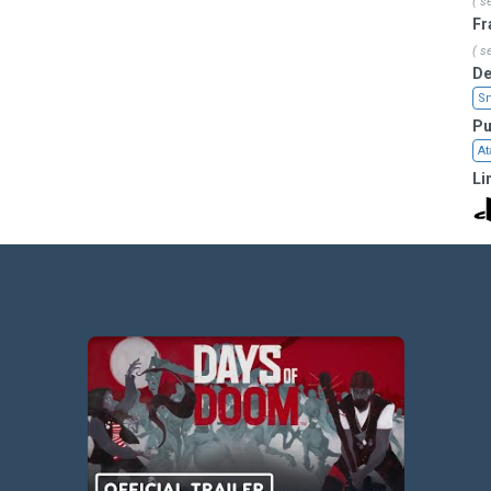
( s
Fr
( s
De
S
Pu
At
Li