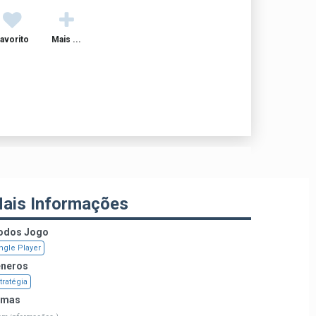
avorito
Mais ...
ais Informações
dos Jogo
ngle Player
neros
tratégia
emas