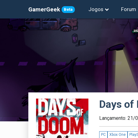
GamerGeek
Jogos
Forum
Beta
Days of
Lançamento: 21/
PC
Xbox One
PlayS