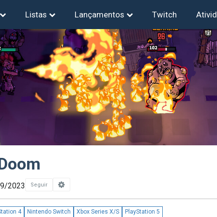
Listas
Lançamentos
Twitch
Ativi
 Doom
09/2023
Seguir
tation 4
Nintendo Switch
Xbox Series X/S
PlayStation 5