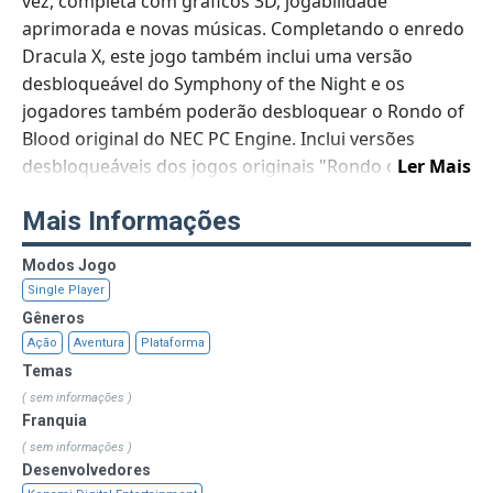
vez, completa com gráficos 3D, jogabilidade
aprimorada e novas músicas. Completando o enredo
Dracula X, este jogo também inclui uma versão
desbloqueável do Symphony of the Night e os
jogadores também poderão desbloquear o Rondo of
Blood original do NEC PC Engine. Inclui versões
desbloqueáveis dos jogos originais "Rondo of Blood"
Ler Mais
e "Symphony of the Night", otimizados para o PSP.
Mais Informações
Ação de rolagem lateral atemporal por mais de 10
estágios góticos e áreas ocultas adicionais. Retorne
Modos Jogo
aos níveis concluídos anteriormente para encontrar
Single Player
segredos adicionais.
Gêneros
Ação
Aventura
Plataforma
Temas
( sem informações )
Franquia
( sem informações )
Desenvolvedores