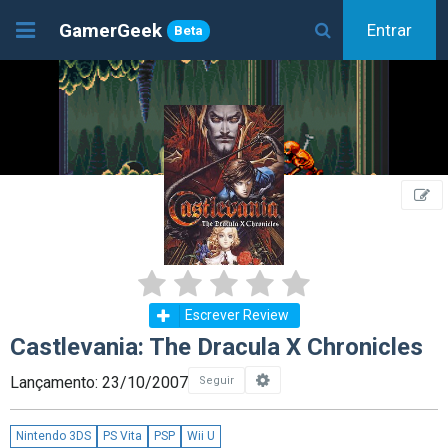
GamerGeek
Entrar
Beta
Escrever Review
Castlevania: The Dracula X Chronicles
Lançamento: 23/10/2007
Seguir
Nintendo 3DS
PS Vita
PSP
Wii U