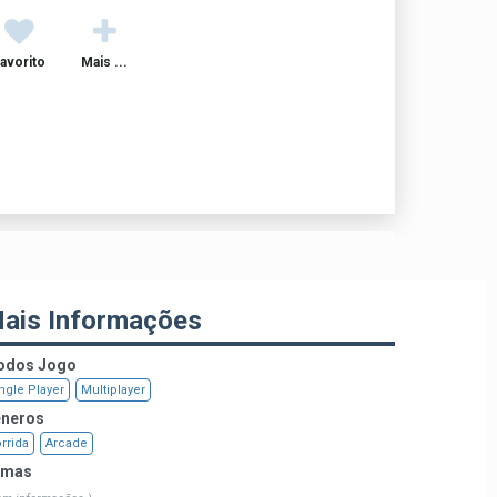
avorito
Mais ...
ais Informações
dos Jogo
ngle Player
Multiplayer
neros
rrida
Arcade
emas