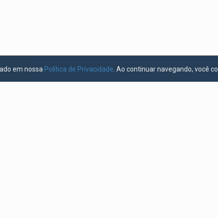
licado em nossa
Política de Privacidade
. Ao continuar navegando, você c