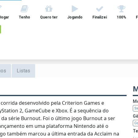
Jogar
Tenho
Quero ter
Jogando
Finalizei
100%
F
cos
Listas
M
Mo
corrida desenvolvido pela Criterion Games e
Si
yStation 2, GameCube e Xbox. É a sequência do
Gê
da série Burnout. Foi o último jogo Burnout a ser
Co
lançamento em uma plataforma Nintendo até o
T
go também marcou a última entrada da Acclaim na