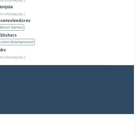
em informações )
anquia
em informações )
senvolvedores
iterion Games
blishers
claim Entertainment
nks
em informações )