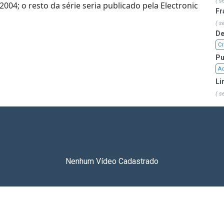
( s
 2004; o resto da série seria publicado pela Electronic
Fr
( s
De
Cr
Pu
Ac
Li
( s
Nenhum Vídeo Cadastrado