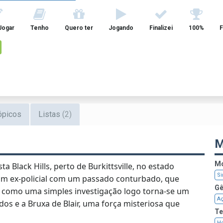
Jogar
Tenho
Quero ter
Jogando
Finalizei
100%
F
ópicos
Listas
(2)
M
Mo
 Black Hills, perto de Burkittsville, no estado
Si
 um ex-policial com um passado conturbado, que
Gê
ça como uma simples investigação logo torna-se um
A
os e a Bruxa de Blair, uma força misteriosa que
T
Ho