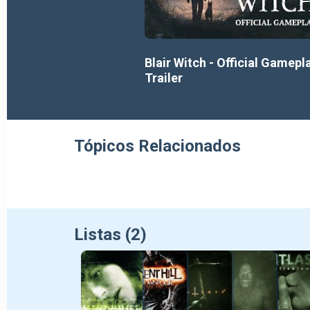
Blair Witch - Official Gamepl
Trailer
Tópicos Relacionados
Listas (2)