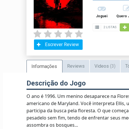
Joguei
Quero 
2 LISTAS
Escrever Review
Reviews
Videos
(3)
T
Informações
Descrição do Jogo
O ano é 1996. Um menino desaparece na Floresta
americano de Maryland. Você interpreta Ellis,
participa da busca pela floresta. O que come
pesadelo sem fim, tendo de enfrentar seus med
assombra os bosques...