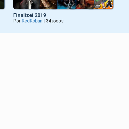
Finalizei 2019
Por
RedRoban
| 34 jogos