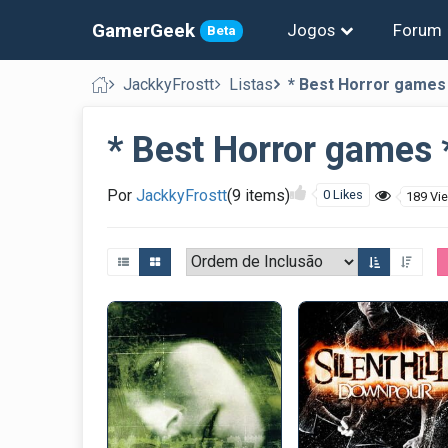
GamerGeek
Jogos
Forum
Beta
JackkyFrostt
Listas
* Best Horror games
* Best Horror games 
Por
JackkyFrostt
(9 items)
0 Likes
189 Vi