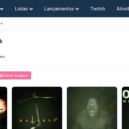
Listas
Lançamentos
Twitch
Ativi
 *
*
ews
Gerar Imagem