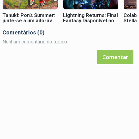
Tanuki: Pon’s Summer:
Lightning Returns: Final
Colab
junte-se a um adorável
Fantasy Disponível no
Stella
carteiro tanuki em uma
Xbox Game Pass
Autom
missão sobre rodas
Comentários (0)
Nenhum comentário no tópico
Comentar