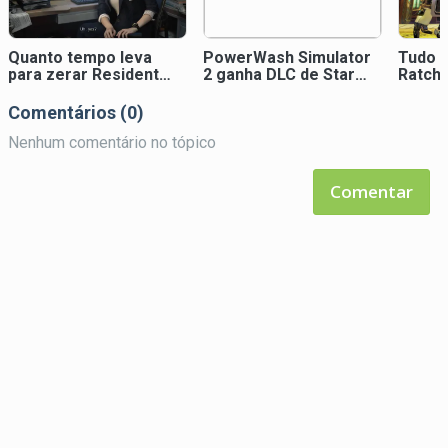
Quanto tempo leva
PowerWash Simulator
Tudo s
para zerar Resident
2 ganha DLC de Star
Ratche
Evil Requiem?
Wars no verão
A Crac
Comentários (0)
Nenhum comentário no tópico
Comentar