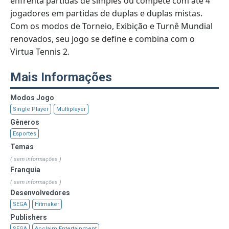
enfrenta partidas de simples ou compete com até 4
jogadores em partidas de duplas e duplas mistas.
Com os modos de Torneio, Exibição e Turnê Mundial
renovados, seu jogo se define e combina com o
Virtua Tennis 2.
Mais Informações
Modos Jogo
Single Player
Multiplayer
Gêneros
Esportes
Temas
( sem informações )
Franquia
( sem informações )
Desenvolvedores
SEGA
Hitmaker
Publishers
SEGA
Acclaim Entertainment