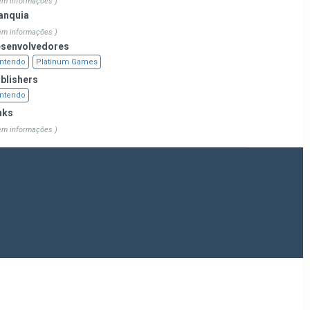
em informações )
anquia
em informações )
senvolvedores
ntendo
Platinum Games
blishers
ntendo
nks
em informações )