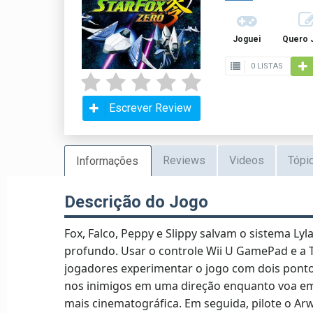
Joguei
Quero 
0 LISTAS
Escrever Review
Reviews
Videos
Tópi
Informações
Descrição do Jogo
Fox, Falco, Peppy e Slippy salvam o sistema L
profundo. Usar o controle Wii U GamePad e a T
jogadores experimentar o jogo com dois pontos 
nos inimigos em uma direção enquanto voa em 
mais cinematográfica. Em seguida, pilote o A