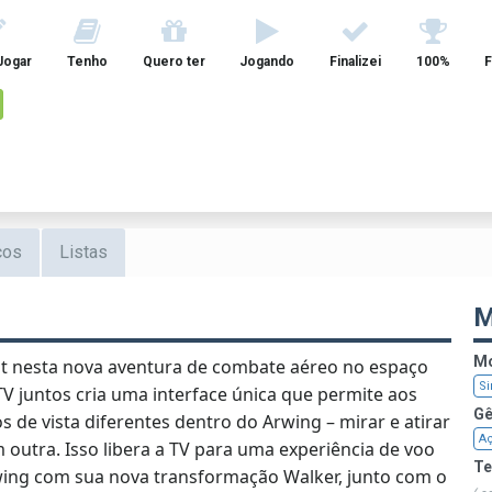
Jogar
Tenho
Quero ter
Jogando
Finalizei
100%
F
cos
Listas
M
Mo
ylat nesta nova aventura de combate aéreo no espaço
Si
V juntos cria uma interface única que permite aos
Gê
de vista diferentes dentro do Arwing – mirar e atirar
A
outra. Isso libera a TV para uma experiência de voo
T
rwing com sua nova transformação Walker, junto com o