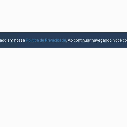
licado em nossa
Política de Privacidade
. Ao continuar navegando, você c