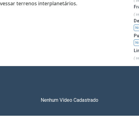
( s
essar terrenos interplanetários.
Fr
( s
De
Ni
Pu
Ni
Li
( s
Nenhum Vídeo Cadastrado