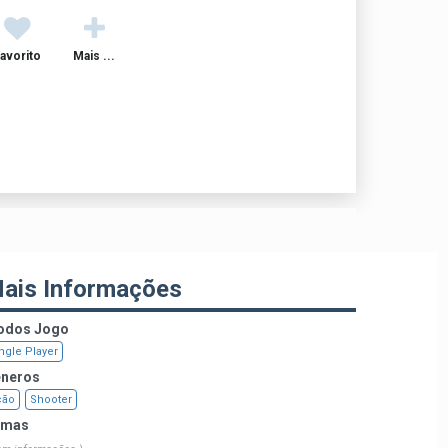
avorito
Mais ...
ais Informações
dos Jogo
ngle Player
neros
ção
Shooter
emas