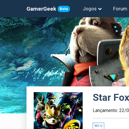
GamerGeek
Jogos
Forum
Beta
Star Fox
Lançamento: 22/
Wii U