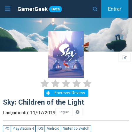
GamerGeek
Entrar
Beta
Escrever Review
Sky: Children of the Light
Lançamento: 11/07/2019
Seguir
PC
PlayStation 4
iOS
Android
Nintendo Switch