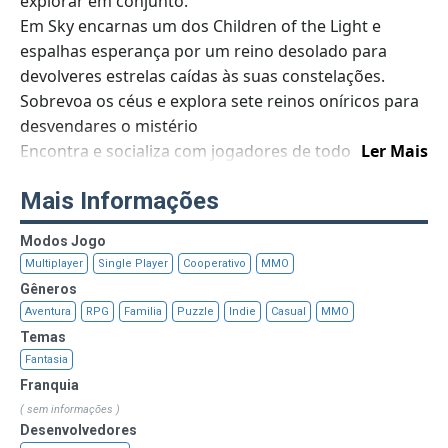
explorar em conjunto.
Em Sky encarnas um dos Children of the Light e
espalhas esperança por um reino desolado para
devolveres estrelas caídas às suas constelações.
Sobrevoa os céus e explora sete reinos oníricos para
desvendares o mistério
Encontra e socializa com jogadores de todo o mundo
Ler Mais
Exprime-te através de uma seleção de opções
Mais Informações
de personalização
Une forças com outros jogadores para te
Modos Jogo
aventurares em reinos obscuros, salvares
Multiplayer
Single Player
Cooperativo
MMO
espíritos e desvendares tesouros antigos
Gêneros
Oferece velas de luz para mostrares o teu
Aventura
RPG
Familia
Puzzle
Indie
Casual
MMO
apreço pelos outros e criares amizades
Temas
Participa numa experiência musical única que te
Fantasia
permite criar harmonias em conjunto
Franquia
Entra num mundo em constante crescimento
( sem informações )
que conta com novas atrações, incluindo
Desenvolvedores