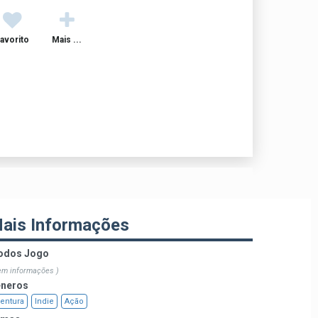
avorito
Mais ...
ais Informações
dos Jogo
em informações )
neros
entura
Indie
Ação