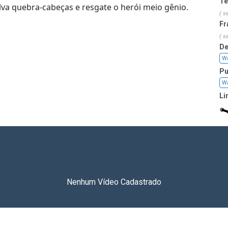
T
olva quebra-cabeças e resgate o herói meio gênio.
( s
Fr
( s
De
W
Pu
W
Li
Nenhum Vídeo Cadastrado