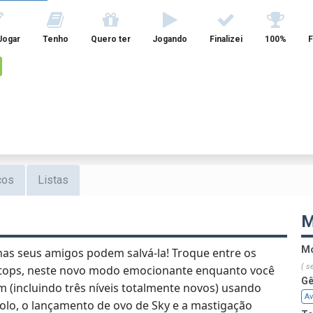
Jogar
Tenho
Quero ter
Jogando
Finalizei
100%
F
cos
Listas
M
Mo
as seus amigos podem salvá-la! Troque entre os
( s
tytops, neste novo modo emocionante enquanto você
Gê
m (incluindo três níveis totalmente novos) usando
Av
olo, o lançamento de ovo de Sky e a mastigação