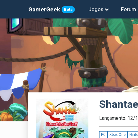
GamerGeek
Jogos
Forum
Beta
Shantae:
Lançamento: 12/
PC
Xbox One
Nint