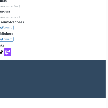
emas
em informações )
anquia
em informações )
senvolvedores
ayForward
blishers
ayForward
nks