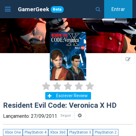
GamerGeek
Entrar
Beta
Escrever Review
Resident Evil Code: Veronica X HD
Lançamento: 27/09/2011
Seguir
Xbox One
PlayStation 4
Xbox 360
PlayStation 3
PlayStation 2