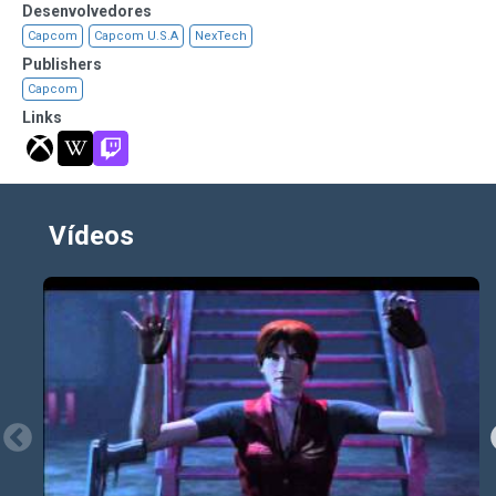
Desenvolvedores
Capcom
Capcom U.S.A
NexTech
Publishers
Capcom
Links
Vídeos