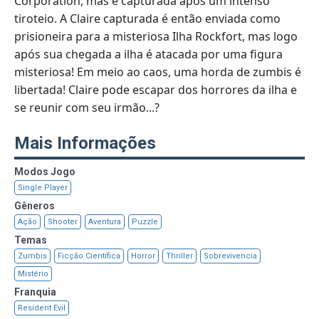
Corporation, mas é capturada após um intenso
tiroteio. A Claire capturada é então enviada como
prisioneira para a misteriosa Ilha Rockfort, mas logo
após sua chegada a ilha é atacada por uma figura
misteriosa! Em meio ao caos, uma horda de zumbis é
libertada! Claire pode escapar dos horrores da ilha e
se reunir com seu irmão...?
Mais Informações
Modos Jogo
Single Player
Gêneros
Ação
Shooter
Aventura
Puzzle
Temas
Zumbis
Ficção Científica
Horror
Thriller
Sobrevivencia
Mistério
Franquia
Resident Evil