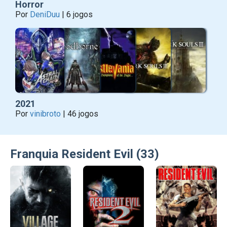
Horror
Por
DeniDuu
| 6 jogos
2021
Por
vinibroto
| 46 jogos
Franquia Resident Evil (33)