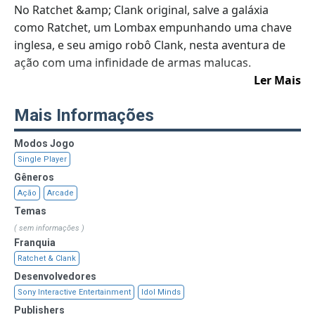
No Ratchet &amp; Clank original, salve a galáxia
como Ratchet, um Lombax empunhando uma chave
inglesa, e seu amigo robô Clank, nesta aventura de
ação com uma infinidade de armas malucas.
Ler Mais
Em Ratchet &amp; Clank: Going Commando, Ratchet
Mais Informações
e Clank retornam como heróis de aluguel. Ao aceitar
um emprego para encontrar um experimento
Modos Jogo
roubado para a megacorporação Abercombie
Single Player
Fitzwidget, Ratchet e Clank encontram um grande
Gêneros
elenco de personagens que os ajudarão ao longo do
Ação
Arcade
caminho.
Temas
( sem informações )
Em Ratchet &amp; Clank: Up Your Arsenal, os
Franquia
jogadores retornam ao Planet Veldin, o cenário do
Ratchet & Clank
jogo original, onde a dupla partiu em uma nova
Desenvolvedores
aventura emocionante através de uma infinidade de
Sony Interactive Entertainment
Idol Minds
planetas diversos para lutar pela paz galáctica. Up
Publishers