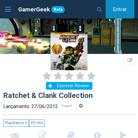
GamerGeek
Entrar
Beta
Escrever Review
Ratchet & Clank Collection
Lançamento: 27/06/2012
Seguir
PlayStation 3
PS Vita