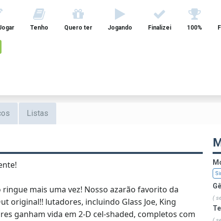
Jogar
Tenho
Quero ter
Jogando
Finalizei
100%
F
cos
Listas
M
Mo
ente!
Si
Gê
no ringue mais uma vez! Nosso azarão favorito da
( s
 original!! lutadores, incluindo Glass Joe, King
T
ores ganham vida em 2-D cel-shaded, completos com
( s