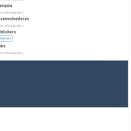
anquia
em informações )
senvolvedores
em informações )
blishers
ntendo
nks
em informações )