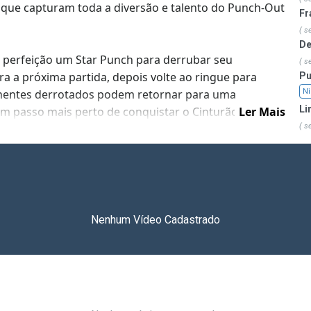
o que capturam toda a diversão e talento do Punch-Out
Fr
( s
De
m perfeição um Star Punch para derrubar seu
( s
a a próxima partida, depois volte ao ringue para
Pu
onentes derrotados podem retornar para uma
Ni
Li
um passo mais perto de conquistar o Cinturão do
Ler Mais
( s
Nenhum Vídeo Cadastrado