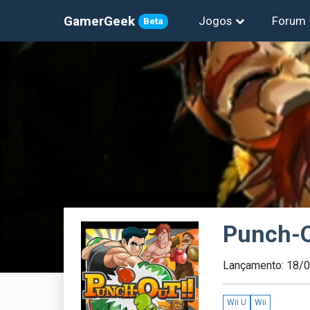
GamerGeek
Jogos
Forum
Beta
Punch-O
Lançamento: 18/
Wii U
Wii