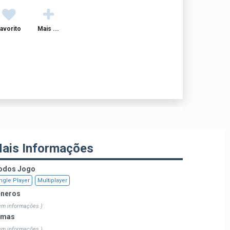
avorito
Mais ...
ais Informações
dos Jogo
ngle Player
Multiplayer
neros
em informações )
emas
em informações )