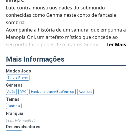
intrigas.
Lute contra monstruosidades do submundo
conhecidas como Genma neste conto de fantasia
sombria.
Acompanhe a história de um samurai que empunha a
Manopla Oni, um artefato místico que concede ao
seu portador o poder de matar os Genma.
Ler Mais
Em meio a confrontos sangrentos e violentos, ele
Mais Informações
busca uma razão para lutar.
Que destino o aguarda no fim de seu caminho?
Modos Jogo
Single Player
Gêneros
Ação
RPG
Hack and slash/Beat'em up
Aventura
Temas
Fantasia
Franquia
( sem informações )
Desenvolvedores