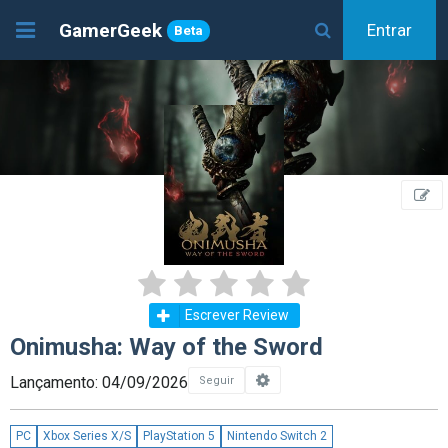
GamerGeek
Entrar
Beta
Escrever Review
Onimusha: Way of the Sword
Lançamento: 04/09/2026
Seguir
PC
Xbox Series X/S
PlayStation 5
Nintendo Switch 2