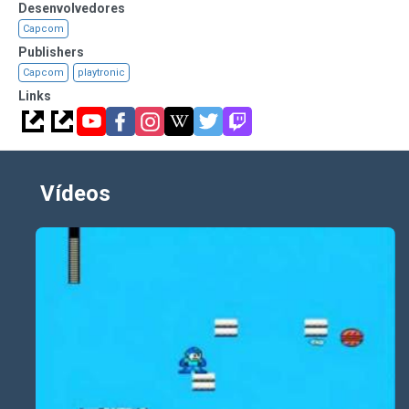
Desenvolvedores
Capcom
Publishers
Capcom
playtronic
Links
Vídeos