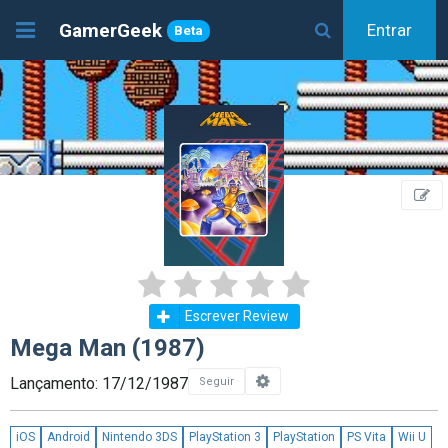
GamerGeek
Entrar
Beta
Escrever Review
Mega Man (1987)
Lançamento: 17/12/1987
Seguir
iOS
Android
Nintendo 3DS
PlayStation 3
PlayStation
PS Vita
Wii U