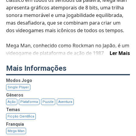
clássico em todos os sentidos da palavra, Mega Man
apresenta gráficos atemporais de 8 bits, uma trilha
sonora memorável e uma jogabilidade equilibrada,
mas desafiadora, que se combinam para criar um
dos videogames mais icônicos de todos os tempos.
Mega Man, conhecido como Rockman no Japão, é um
videogame de plataforma de ação de 1987
Ler Mais
desenvolvido e publicado pela Capcom para o
Mais Informações
Nintendo Entertainment System (NES). Foi dirigido
por Akira Kitamura, com Nobuyuki Matsushima como
Modos Jogo
programador principal, e é o primeiro jogo da
Single Player
franquia Mega Man e a série original de videogame.
Gêneros
Mega Man foi produzido por uma pequena equipe
Ação
Plataforma
Puzzle
Aventura
especificamente para o mercado de consoles
Temas
domésticos, uma novidade para a Capcom, que
Ficção Científica
anteriormente se concentrava em títulos de arcade.
Franquia
Mega Man