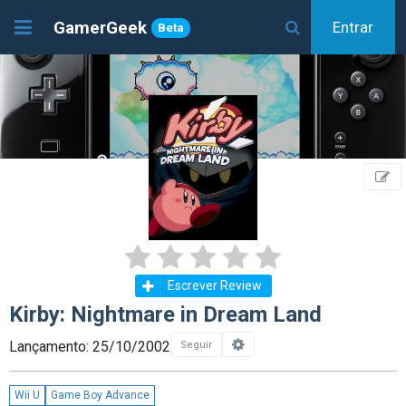
GamerGeek
Entrar
Beta
Escrever Review
Kirby: Nightmare in Dream Land
Lançamento: 25/10/2002
Seguir
Wii U
Game Boy Advance