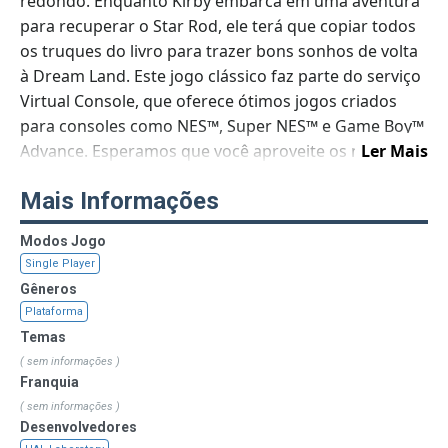
redondo. Enquanto Kirby embarca em uma aventura
para recuperar o Star Rod, ele terá que copiar todos
os truques do livro para trazer bons sonhos de volta
à Dream Land. Este jogo clássico faz parte do serviço
Virtual Console, que oferece ótimos jogos criados
para consoles como NES™, Super NES™ e Game Boy™
Advance. Esperamos que você aproveite os novos
Ler Mais
recursos (incluindo o jogo fora da TV) que foram
Mais Informações
adicionados a este título. Veja mais jogos do Virtual
Console para Wii U.
Modos Jogo
Single Player
Gêneros
Plataforma
Temas
( sem informações )
Franquia
( sem informações )
Desenvolvedores