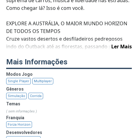
suprema de carros, música e liberdade nas estradas.
Como chegar lá? Isso é com você.
EXPLORE A AUSTRÁLIA, O MAIOR MUNDO HORIZON
DE TODOS OS TEMPOS
Cruze vastos desertos e desfiladeiros pedregosos
indo do Outback até as florestas, passando pelas
Ler Mais
praias e arranha-céus da costa dourada da Austrália.
Mais Informações
ESCOLHA ENTRE 350 DOS MELHORES CARROS DO
Modos Jogo
MUNDO
Single Player
Multiplayer
Cada carro foi recriado com os detalhes do
Gêneros
ForzaVista™, incluindo a visão no cockpit, luzes e
Simulação
Corrida
limpadores de para-brisa funcionais e os novos tipos
Temas
de pneus que darão uma sensação de pilotagem
( sem informações )
jamais vista antes no Forza.
Franquia
Forza Horizon
DESCUBRA NOVAS FORMAS DE PILOTAGEM
Desenvolvedores