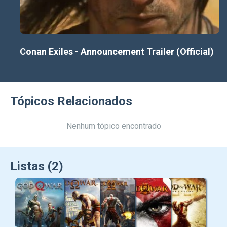
Descubra culturas antigas, ruínas e masmorras!
• SOBREVIVA: Proteja-se das intempéries climáticas,
beba e se alimente, enfrente tempestades de areia
abrasadoras, proteja sua mente da insanidade e das
Conan Exiles - Announcement Trailer (Official)
máculas das trevas, e derrote monstros violentos que
atentam contra sua vida!
Tópicos Relacionados
• CONSTRUA: Colete recursos para fabricar
ferramentas e armas, depois construa o que você
Nenhum tópico encontrado
quiser, como um pequeno lar ou uma cidade inteira,
peça a peça. Construa muralhas, armadilhas,
elevadores e muito mais! Personalize seus espaços
Listas (2)
com uma gama imensa de mobílias, oficinas e
guardas PNJ.
• DOMINE: Declare guerra contra seus inimigos, use
armas de cerco e explosivos para fazer as
fortificações deles virarem pó, depois libere a sua