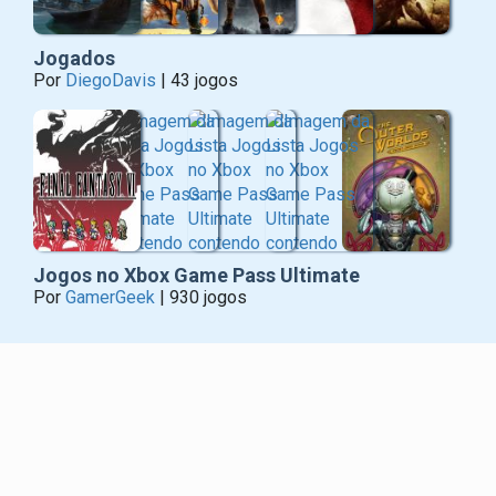
fúria selvagem com ataques brutais!
Jogados
• CRIE UM EXÉRCITO DE LACAIOS: Capture os PNJs,
Por
DiegoDavis
| 43 jogos
arraste-os até sua base e use a Roda da Dor para
subjugá-los à sua vontade. Depois transforme-os em
arqueiros, artesãos, artistas e demais tipos de lacaios
úteis para o seu assentamento.
• TORNE-SE UM DEUS: Sacrifique seus inimigos no
altar do seu deus, depois invoque e controle um
Jogos no Xbox Game Pass Ultimate
colosso imponente: o avatar divino. Esmague seus
Por
GamerGeek
| 930 jogos
inimigos e as construções deles sob os pés de seu
avatar!
• JOGUE SOZINHO OU ACOMPANHADO: Jogue em
servidores locais ou dispute por sua sobrevivência e
glória no modo multijogador persistente em
servidores públicos. Você também pode hospedar