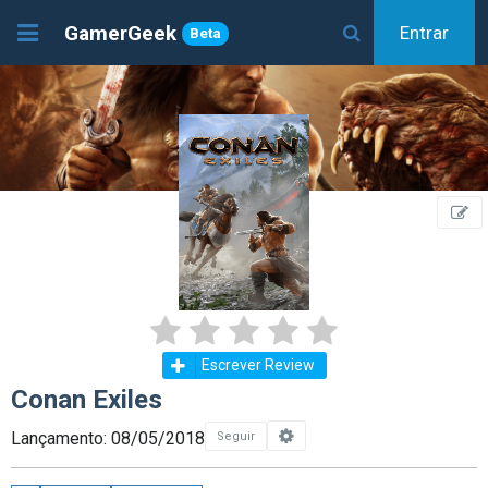
GamerGeek
Entrar
Beta
Escrever Review
Conan Exiles
Lançamento: 08/05/2018
Seguir