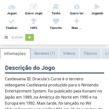
Joguei
Quero Jogar
Tenho
Quero ter
Jogando
Finalizei
100%
Favorito
Mais ...
0 LISTAS
Reviews
(1)
Videos
Tópicos
Li
Informações
Descrição do Jogo
Castlevania III: Dracula's Curse é o terceiro
videogame Castlevania produzido para o Nintendo
Entertainment System. Foi publicado pela Konami no
Japão em 1989, na América do Norte em 1990 e na
Europa em 1992. Mais tarde, foi lançado no Wii