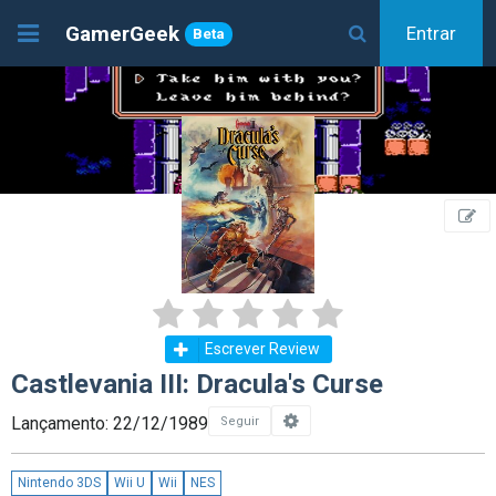
GamerGeek
Entrar
Beta
Escrever Review
Castlevania III: Dracula's Curse
Lançamento: 22/12/1989
Seguir
Nintendo 3DS
Wii U
Wii
NES