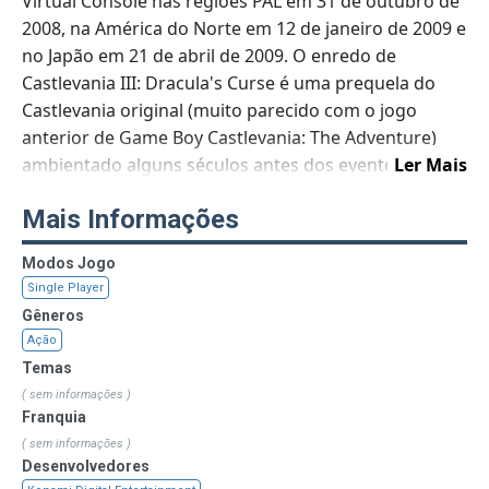
Virtual Console nas regiões PAL em 31 de outubro de
2008, na América do Norte em 12 de janeiro de 2009 e
no Japão em 21 de abril de 2009. O enredo de
Castlevania III: Dracula's Curse é uma prequela do
Castlevania original (muito parecido com o jogo
anterior de Game Boy Castlevania: The Adventure)
ambientado alguns séculos antes dos eventos do
Ler Mais
jogo original. O protagonista do jogo é Trevor C.
Mais Informações
Belmont, um ancestral do herói original Simon
Belmont.
Modos Jogo
Single Player
Gêneros
Ação
Temas
( sem informações )
Franquia
( sem informações )
Desenvolvedores