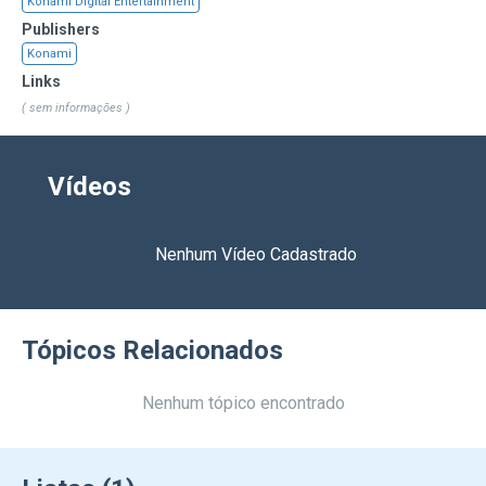
economizou força suficiente para gritar!
Konami Digital Entertainment
Publishers
Konami
Links
( sem informações )
Vídeos
Nenhum Vídeo Cadastrado
Tópicos Relacionados
Nenhum tópico encontrado