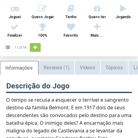
Joguei
Quero Jogar
Tenho
Quero ter
Jogando
Finalizei
100%
Favorito
Mais ...
1 LISTA
Reviews
(1)
Videos
Tópicos
Li
Informações
Descrição do Jogo
O tempo se recusa a esquecer o terrível e sangrento
destino da família Belmont. E em 1917 dois de seus
descendentes são convocados pelo destino para uma
batalha épica. O inimigo deles? A encarnação mais
maligna do legado de Castlevania a se levantar da