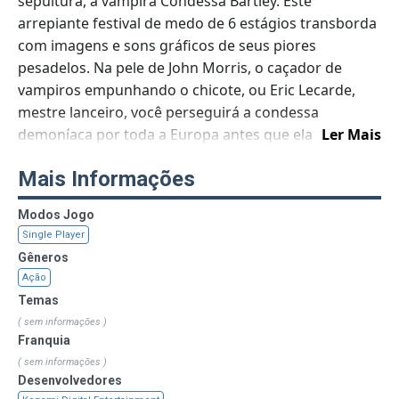
sepultura, a vampira Condessa Bartley. Este
arrepiante festival de medo de 6 estágios transborda
com imagens e sons gráficos de seus piores
pesadelos. Na pele de John Morris, o caçador de
vampiros empunhando o chicote, ou Eric Lecarde,
mestre lanceiro, você perseguirá a condessa
demoníaca por toda a Europa antes que ela
Ler Mais
ressuscite Drácula para um reinado final de terror
Mais Informações
global. Infelizmente, seu rastro de destruição está
carregado de zumbis, mutantes hediondos, gigantes
Modos Jogo
grotescos, ghouls e criaturas medonhas. Prove o
Single Player
suor pingando em sua boca enquanto tenta se
Gêneros
resgatar de armadilhas diabólicas. Sinta a tensão
Ação
torturante em todos os músculos enquanto
Temas
empunha repetidamente poderes de armas
( sem informações )
sagradas, como Água Benta, o Machado de Batalha, o
Franquia
Boomerang da Lâmina de Cristal e o Espelho da
( sem informações )
Verdade. Mas, no final, certifique-se de que
Desenvolvedores