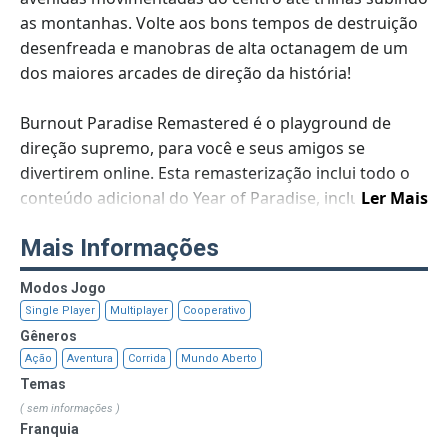
as montanhas. Volte aos bons tempos de destruição
desenfreada e manobras de alta octanagem de um
dos maiores arcades de direção da história!
Burnout Paradise Remastered é o playground de
direção supremo, para você e seus amigos se
divertirem online. Esta remasterização inclui todo o
conteúdo adicional do Year of Paradise, inclusive a
Ler Mais
atualização Big Surf Island, cuidadosamente recriada
Mais Informações
para tocar o terror em 4K no Xbox One X.
Modos Jogo
Explore Paradise City com seus amigos
Single Player
Multiplayer
Cooperativo
Queime borracha e rasgue metal pelas estradas
Gêneros
abertas de Paradise City, enquanto procura saltos,
Ação
Aventura
Corrida
Mundo Aberto
truques e atalhos. Faça seu caminho para a glória em
Temas
eventos únicos, usando seu conhecimento da cidade
( sem informações )
para encontrar o caminho mais rápido e surpreender
Franquia
seus rivais. Destrua seus amigos ou trabalhe em