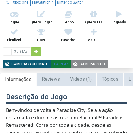
PC
Xbox One
PlayStation 4
Nintendo Switch
Joguei
Quero Jogar
Tenho
Quero ter
Jogando
Finalizei
100%
Favorito
Mais ...
3 LISTAS
GAMEPASS ULTIMATE
EA PLAY
GAMEPASS PC
Reviews
Videos
(1)
Tópicos
Li
Informações
Descrição do Jogo
Bem-vindos de volta a Paradise City! Seja a ação
encarnada e domine as ruas em Burnout™ Paradise
Remastered! Corra por toda a cidade, desde as
avenidas movimentadas do centro até trilhas subindo