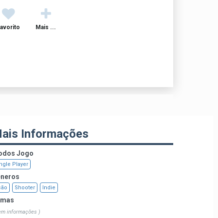
avorito
Mais ...
ais Informações
dos Jogo
ngle Player
neros
ção
Shooter
Indie
emas
em informações )