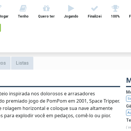
Jogar
Tenho
Quero ter
Jogando
Finalizei
100%
F
cos
Listas
M
Mo
oteio inspirada nos dolorosos e arrasadores
Si
do premiado jogo de PomPom em 2001, Space Tripper.
Gê
de rolagem horizontal e coloque sua nave altamente
A
 para explodir você em pedaços, comê-lo ou pior.
T
( s