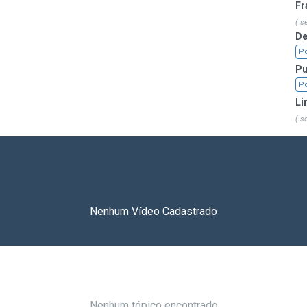
Fr
( s
De
P
Pu
P
Li
( s
Nenhum Vídeo Cadastrado
Nenhum tópico encontrado