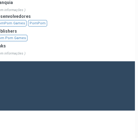
anquia
em informações )
senvolvedores
omPom Games
PomPom
blishers
om Pom Games
nks
em informações )