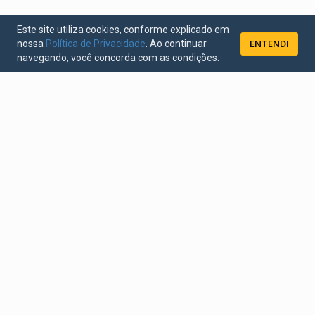
Este site utiliza cookies, conforme explicado em
ENTENDI
nossa
Política de Privacidade
. Ao continuar
navegando, você concorda com as condições.
O tamanho importa!
...mas cuidado! Ser pequeno é uma faca de dois
gumes: você pode passar por passagens estreitas e
evitar a maioria dos perigos... mas também é muito
frágil, e qualquer coisa pode esmagá-lo a qualquer
momento!