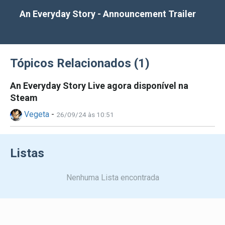
An Everyday Story - Announcement Trailer
Torne-se ágil e rápido como o Origami de Morcego
e use o equipamento único do soldado de chumbo
Tópicos Relacionados (1)
para navegar por ambientes perigosos.
Assim como os humanos viajam ao longo de suas
An Everyday Story Live agora disponível na
vidas, seus objetos também! Explore diversos locais
Steam
espalhados pelo mundo, cada um repleto de ação em
Vegeta
-
26/09/24 às 10:51
plataformas.
Listas
Nenhuma Lista encontrada