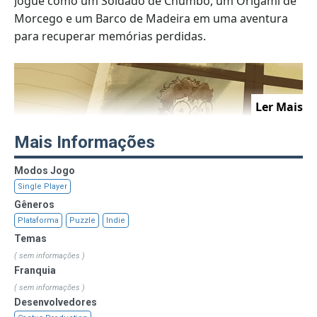
Jogue como um Soldado de Chumbo, um Origami de
Morcego e um Barco de Madeira em uma aventura
para recuperar memórias perdidas.
Ler Mais
Mais Informações
Modos Jogo
Single Player
Gêneros
Plataforma
Puzzle
Indie
Temas
( sem informações )
O que você acha que acontece quando nossos
Franquia
sonhos se tornam tão reais a ponto de manchar
( sem informações )
Desenvolvedores
nossa realidade?