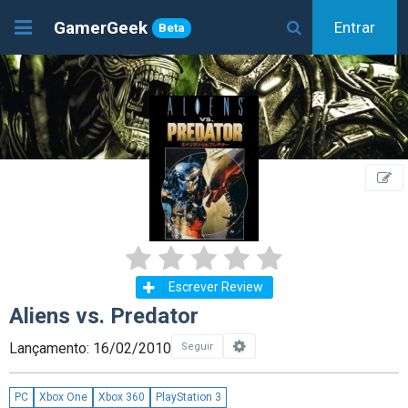
GamerGeek
Entrar
Beta
Escrever Review
Aliens vs. Predator
Lançamento: 16/02/2010
Seguir
PC
Xbox One
Xbox 360
PlayStation 3