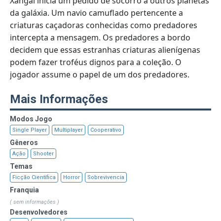
Xangai inicia um pedido de socorro a outros planetas
da galáxia. Um navio camuflado pertencente a
criaturas caçadoras conhecidas como predadores
intercepta a mensagem. Os predadores a bordo
decidem que essas estranhas criaturas alienígenas
podem fazer troféus dignos para a coleção. O
jogador assume o papel de um dos predadores.
Mais Informações
Modos Jogo
Single Player
Multiplayer
Cooperativo
Gêneros
Ação
Shooter
Temas
Ficção Científica
Horror
Sobrevivencia
Franquia
( sem informações )
Desenvolvedores