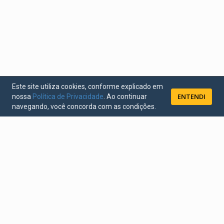
Este site utiliza cookies, conforme explicado em
ENTENDI
nossa
Política de Privacidade
. Ao continuar
navegando, você concorda com as condições.