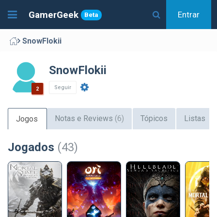
GamerGeek
Entrar
Beta
SnowFlokii
SnowFlokii
Seguir
2
Notas e Reviews
(6)
Tópicos
Listas
Jogos
Jogados
(43)