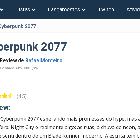
Listas
Lançamentos
Twitch
Ativi
Cyberpunk 2077
berpunk 2077
Review de
RafaelMonteiro
Postado em 03/03/26
(4.5)
ew:
 Cyberpunk 2077 esperando mais promessas do hype, mas a
era. Night City é realmente algo: as ruas, a chuva de neon, 
 senti dentro de um Blade Runner moderno. A escrita tem