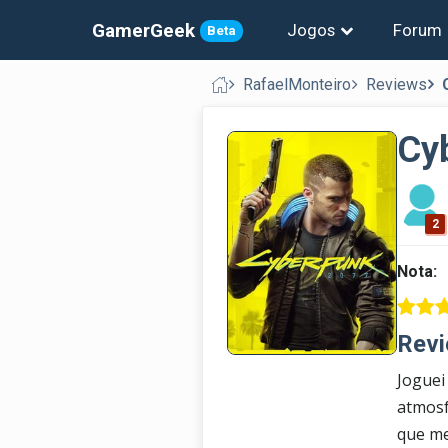
GamerGeek
Jogos
Forum
Beta
RafaelMonteiro
Reviews
Cy
2
Nota:
Revi
Joguei
atmosf
que me