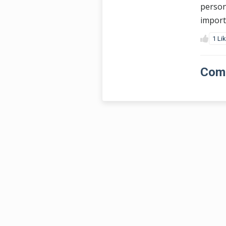
person
import
1 Li
Come