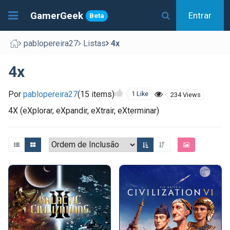
GamerGeek
Entrar
Beta
pablopereira27
Listas
4x
4x
Por
pablopereira27
(15 items)
1 Like
234 Views
4X (eXplorar, eXpandir, eXtrair, eXterminar)