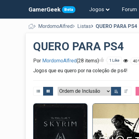
GamerGeek
Jogos
Forum
Beta
MordomoAlfred
Listas
QUERO PARA PS4
QUERO PARA PS4
Por
MordomoAlfred
(28 items)
1 Like
40 
Jogos que eu quero por na coleção de ps4!