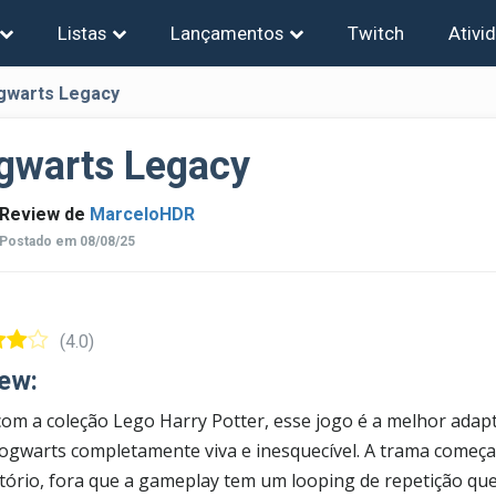
Listas
Lançamentos
Twitch
Ativi
gwarts Legacy
gwarts Legacy
Review de
MarceloHDR
Postado em 08/08/25
(4.0)
ew:
com a coleção Lego Harry Potter, esse jogo é a melhor ada
gwarts completamente viva e inesquecível. A trama começa 
atório, fora que a gameplay tem um looping de repetição qu