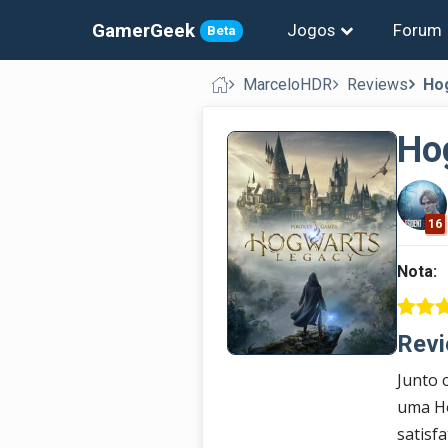
GamerGeek
Jogos
Forum
Beta
MarceloHDR
Reviews
Ho
Ho
16
Nota:
Revi
Junto 
uma Ho
satisf