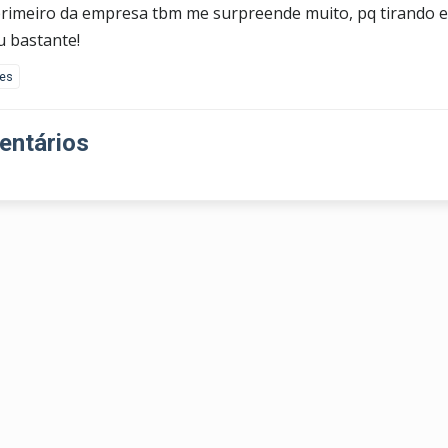
primeiro da empresa tbm me surpreende muito, pq tirando 
u bastante!
kes
ntários