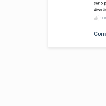
ser o 
diverti
0 Li
Come