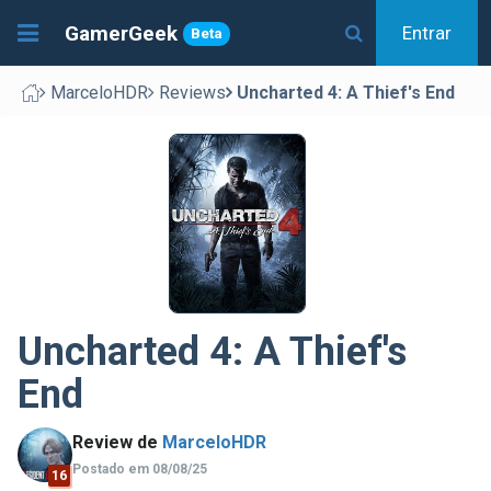
GamerGeek
Entrar
Beta
MarceloHDR
Reviews
Uncharted 4: A Thief's End
Uncharted 4: A Thief's
End
Review de
MarceloHDR
Postado em 08/08/25
16