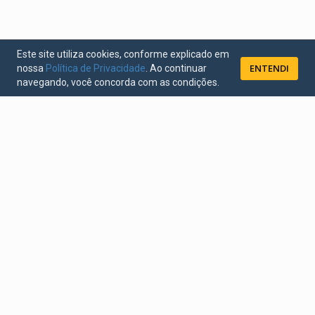
Este site utiliza cookies, conforme explicado em
ENTENDI
nossa
Política de Privacidade
. Ao continuar
navegando, você concorda com as condições.