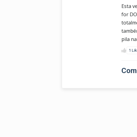
Esta v
for DO
totalm
também
pila n
1 Li
Come