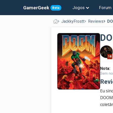
GamerGeek
Jogos
Forum
Beta
JackkyFrostt
Reviews
DO
DO
18
Nota:
Sem no
Revi
Eu sin
DOOM I
coletâ