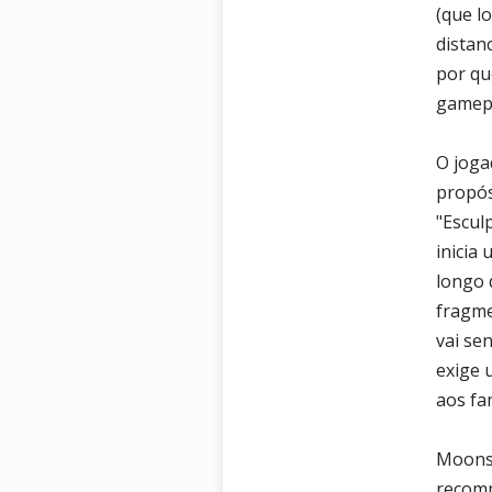
(que l
distan
por qu
gamepl
O joga
propós
"Escul
inicia
longo 
fragme
vai se
exige 
aos fa
Moonsc
recomp