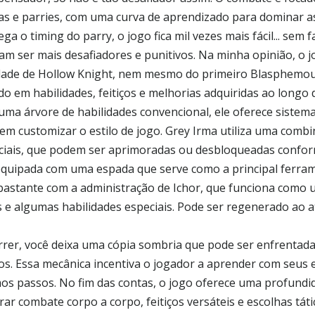
as e parries, com uma curva de aprendizado para dominar 
ga o timing do parry, o jogo fica mil vezes mais fácil... sem 
am ser mais desafiadores e punitivos. Na minha opinião, o
ldade de Hollow Knight, nem mesmo do primeiro Blasphemou
do em habilidades, feitiços e melhorias adquiridas ao longo
uma árvore de habilidades convencional, ele oferece siste
em customizar o estilo de jogo. Grey Irma utiliza uma combi
ciais, que podem ser aprimoradas ou desbloqueadas confor
equipada com uma espada que serve como a principal ferra
bastante com a administração de Ichor, que funciona como
os e algumas habilidades especiais. Pode ser regenerado ao a
rer, você deixa uma cópia sombria que pode ser enfrentada
os. Essa mecânica incentiva o jogador a aprender com seus 
os passos. No fim das contas, o jogo oferece uma profundida
brar combate corpo a corpo, feitiços versáteis e escolhas tát