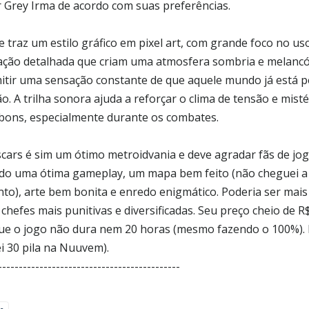
 Grey Irma de acordo com suas preferências.
 traz um estilo gráfico em pixel art, com grande foco no us
ação detalhada que criam uma atmosfera sombria e melancó
itir uma sensação constante de que aquele mundo já está p
ão. A trilha sonora ajuda a reforçar o clima de tensão e mist
bons, especialmente durante os combates.
ars é sim um ótimo metroidvania e deve agradar fãs de jo
do uma ótima gameplay, um mapa bem feito (não cheguei a
o), arte bem bonita e enredo enigmático. Poderia ser mais 
 chefes mais punitivas e diversificadas. Seu preço cheio de 
que o jogo não dura nem 20 horas (mesmo fazendo o 100%)
i 30 pila na Nuuvem).
--------------------------------------------