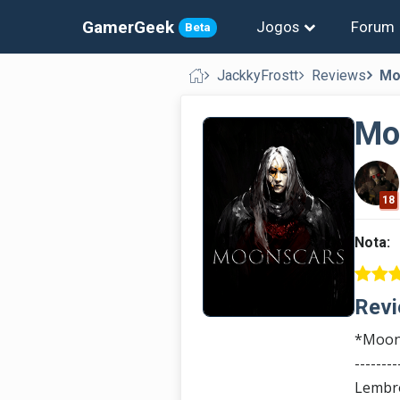
GamerGeek
Jogos
Forum
Beta
JackkyFrostt
Reviews
Mo
Mo
18
Nota:
Revi
*Moon
--------
Lembro