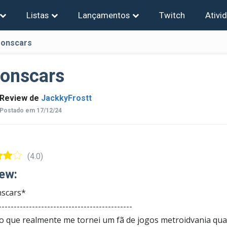
Listas
Lançamentos
Twitch
Ativi
onscars
onscars
Review de
JackkyFrostt
Postado em 17/12/24
(4.0)
ew:
scars*
--------------------------------------------
 que realmente me tornei um fã de jogos metroidvania qua