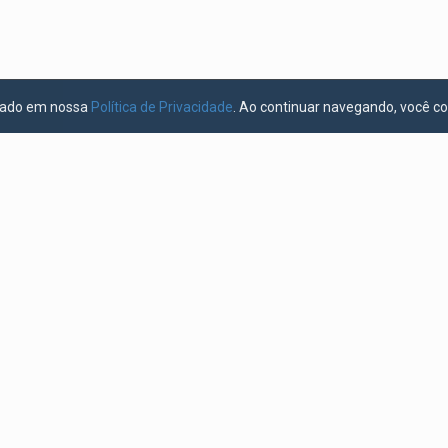
licado em nossa
Política de Privacidade
. Ao continuar navegando, você c
Sobre
Contato:
projectggbr@gmail.com