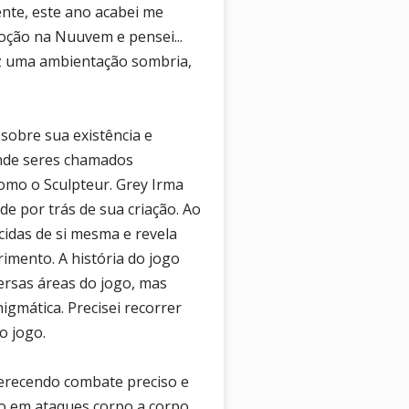
mente, este ano acabei me
ção na Nuuvem e pensei...
az uma ambientação sombria,
sobre sua existência e
nde seres chamados
omo o Sculpteur. Grey Irma
de por trás de sua criação. Ao
cidas de si mesma e revela
rimento. A história do jogo
ersas áreas do jogo, mas
igmática. Precisei recorrer
o jogo.
erecendo combate preciso e
o em ataques corpo a corpo,