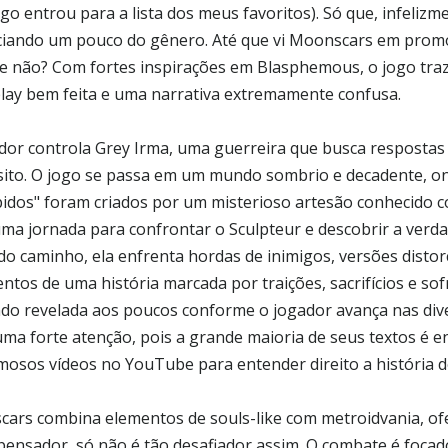
ogo entrou para a lista dos meus favoritos). Só que, infeliz
ciando um pouco do gênero. Até que vi Moonscars em promo
e não? Com fortes inspirações em Blasphemous, o jogo tr
ay bem feita e uma narrativa extremamente confusa.
dor controla Grey Irma, uma guerreira que busca respostas 
ito. O jogo se passa em um mundo sombrio e decadente, o
pidos" foram criados por um misterioso artesão conhecido c
 uma jornada para confrontar o Sculpteur e descobrir a verda
do caminho, ela enfrenta hordas de inimigos, versões distor
ntos de uma história marcada por traições, sacrifícios e sof
ndo revelada aos poucos conforme o jogador avança nas div
uma forte atenção, pois a grande maioria de seus textos é en
mosos vídeos no YouTube para entender direito a história d
ars combina elementos de souls-like com metroidvania, of
ensador, só não é tão desafiador assim. O combate é focad