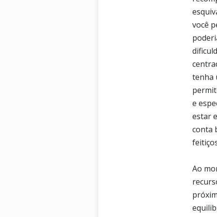
esquiv
você pe
poderi
dificu
centra
tenha 
permit
e espe
estar 
conta 
feitiç
Ao mor
recurs
próxim
equili