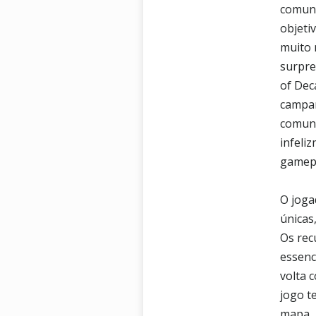
comuni
objeti
muito 
surpre
of Dec
campan
comuni
infeli
gamep
O joga
únicas
Os rec
essenc
volta 
jogo t
mapa, 