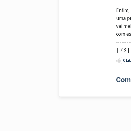
Enfim,
uma pr
vai me
com es
--------
| 7.3 |
0 Li
Come