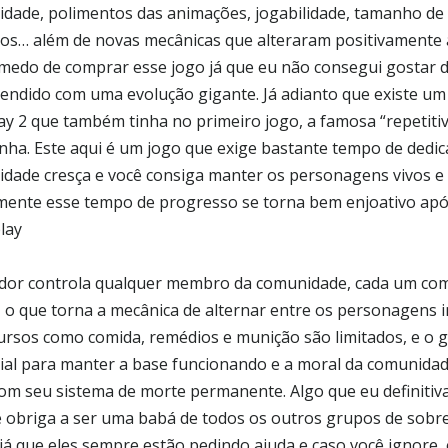
dade, polimentos das animações, jogabilidade, tamanho de
vos… além de novas mecânicas que alteraram positivamente a
medo de comprar esse jogo já que eu não consegui gostar do
endido com uma evolução gigante. Já adianto que existe u
ay 2 que também tinha no primeiro jogo, a famosa “repetiti
ha. Este aqui é um jogo que exige bastante tempo de dedic
dade cresça e você consiga manter os personagens vivos e 
zmente esse tempo de progresso se torna bem enjoativo ap
lay
dor controla qualquer membro da comunidade, cada um com h
, o que torna a mecânica de alternar entre os personagens 
ursos como comida, remédios e munição são limitados, e o
ial para manter a base funcionando e a moral da comunidade
com seu sistema de morte permanente. Algo que eu definitiv
e obriga a ser uma babá de todos os outros grupos de sobr
já que eles sempre estão pedindo ajuda e caso você ignore, 