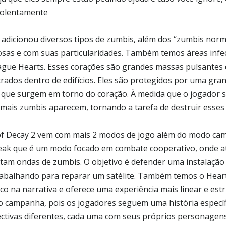
iolentamente
 adicionou diversos tipos de zumbis, além dos “zumbis norma
sas e com suas particularidades. Também temos áreas infe
ague Hearts. Esses corações são grandes massas pulsantes 
rados dentro de edifícios. Eles são protegidos por uma gra
 que surgem em torno do coração. À medida que o jogador 
 mais zumbis aparecem, tornando a tarefa de destruir esses 
of Decay 2 vem com mais 2 modos de jogo além do modo c
ak que é um modo focado em combate cooperativo, onde a
tam ondas de zumbis. O objetivo é defender uma instalação
rabalhando para reparar um satélite. Também temos o Hea
co na narrativa e oferece uma experiência mais linear e e
 campanha, pois os jogadores seguem uma história específi
ctivas diferentes, cada uma com seus próprios personagens