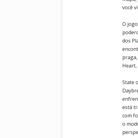
você v
O jogo
podero
dos Pl
encont
praga,
Heart,
State 
Daybre
enfren
está t
com fo
o modo
perspe