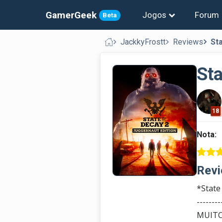
GamerGeek
Jogos
Forum
Beta
JackkyFrostt
Reviews
St
Sta
18
Nota:
Revi
*State
--------
MUITO 