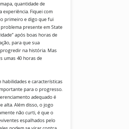
 mapa, quantidade de
 experiência. Fiquei com
 primeiro e digo que fui
m problema presente em State
vidade” após boas horas de
ação, para que sua
progredir na história. Mas
ós umas 40 horas de
abilidades e características
importante para o progresso.
 gerenciamento adequado é
 alta. Além disso, o jogo
amente não curti, é que o
eviventes espalhados pelo
eles podem se virar contra