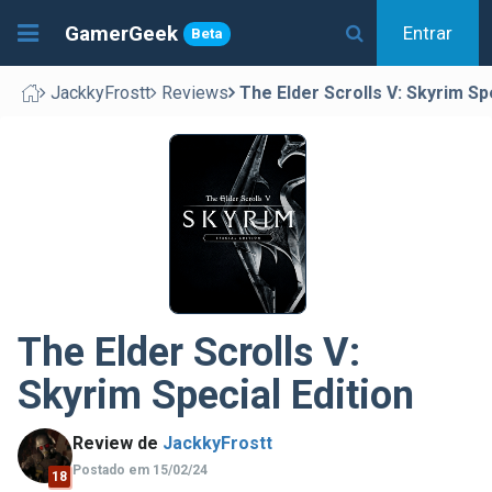
GamerGeek
Entrar
Beta
JackkyFrostt
Reviews
The Elder Scrolls V: Skyrim Spe
The Elder Scrolls V:
Skyrim Special Edition
Review de
JackkyFrostt
Postado em 15/02/24
18