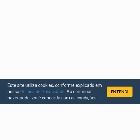
Este site utiliza cookies, conforme explicado em
ENTENDI
nossa
Política de Privacidade
. Ao continuar
navegando, você concorda com as condições.