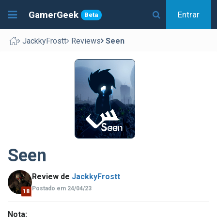
GamerGeek
Entrar
Beta
JackkyFrostt
Reviews
Seen
Seen
Review de
JackkyFrostt
Postado em 24/04/23
18
Nota: