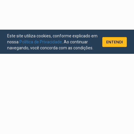
Este site utiliza cookies, conforme explicado em
ENTENDI
nossa
Política de Privacidade
. Ao continuar
navegando, você concorda com as condições.