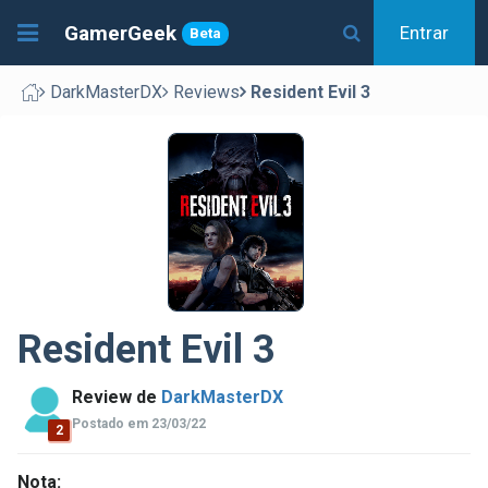
GamerGeek
Entrar
Beta
DarkMasterDX
Reviews
Resident Evil 3
Resident Evil 3
Review de
DarkMasterDX
Postado em 23/03/22
2
Nota: