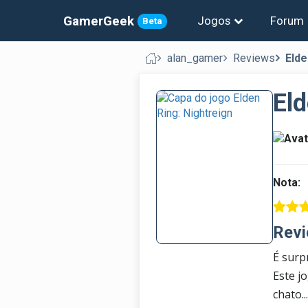
GamerGeek
Jogos
Forum
Beta
alan_gamer
Reviews
Elde
Eld
Nota:
Revi
É surp
Este j
chato.