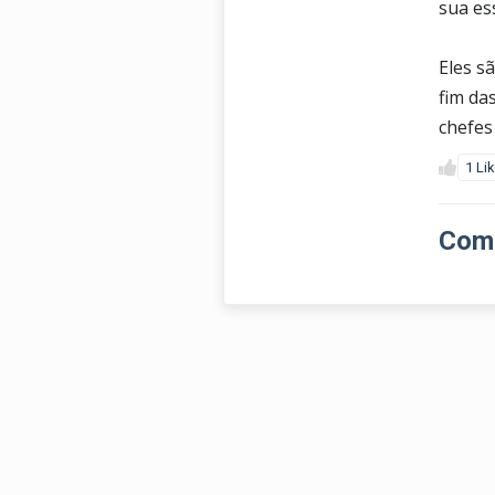
sua es
Eles s
fim da
chefes
1 Li
Come