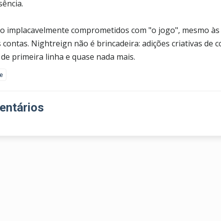
sência.
ão implacavelmente comprometidos com "o jogo", mesmo às c
s contas. Nightreign não é brincadeira: adições criativas de
 de primeira linha e quase nada mais.
ke
ntários