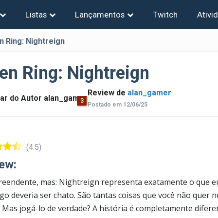
Listas
Lançamentos
Twitch
Ativi
n Ring: Nightreign
en Ring: Nightreign
Review de
alan_gamer
3
Postado em 12/06/25
(4.5)
ew:
reendente, mas: Nightreign representa exatamente o que e
ogo deveria ser chato. São tantas coisas que você não quer 
.. Mas jogá-lo de verdade? A história é completamente difere