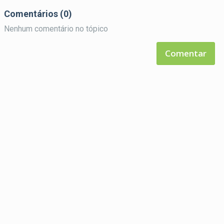
divertido baseado em
será lançada este mês
menos
cerâmica
Comentários (0)
Nenhum comentário no tópico
Comentar