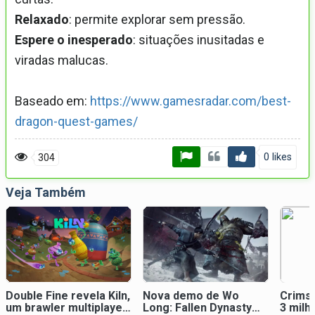
Relaxado
: permite explorar sem pressão.
Espere o inesperado
: situações inusitadas e
viradas malucas.
Baseado em:
https://www.gamesradar.com/best-
dragon-quest-games/
0 likes
304
Veja Também
Double Fine revela Kiln,
Nova demo de Wo
Crims
um brawler multiplayer
Long: Fallen Dynasty
3 milh