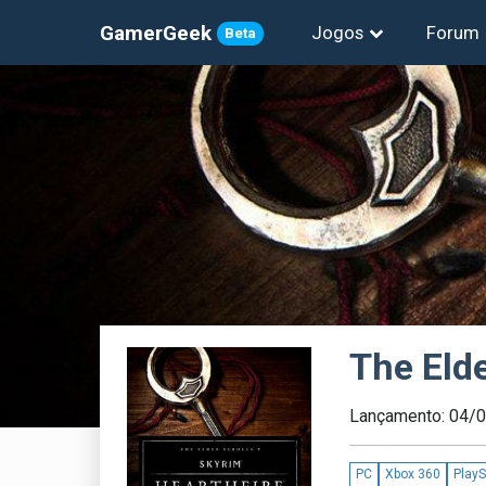
GamerGeek
Jogos
Forum
Beta
The Elde
Lançamento: 04/
PC
Xbox 360
PlayS