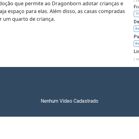
( s
adoção que permite ao Dragonborn adotar crianças e
Fr
haja espaço para elas. Além disso, as casas compradas
Th
r um quarto de criança.
De
Be
Pu
Be
Li
( s
Nenhum Vídeo Cadastrado