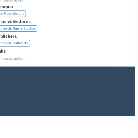
em informações )
anquia
e Elder Scrolls
senvolvedores
thesda Game Studios
blishers
thesda Softworks
nks
em informações )