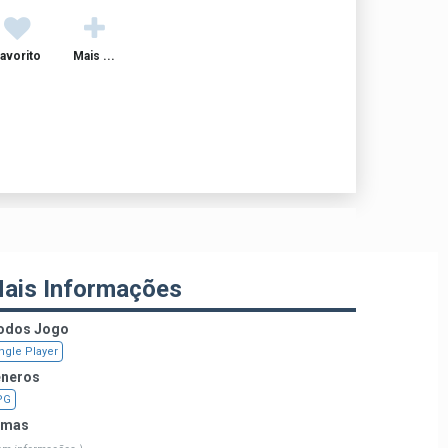
avorito
Mais ...
ais Informações
dos Jogo
ngle Player
neros
PG
emas