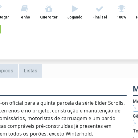
Jogar
Tenho
Quero ter
Jogando
Finalizei
100%
F
ópicos
Listas
M
Mo
on oficial para a quinta parcela da série Elder Scrolls,
Si
 terrenos e no projeto, construção e manutenção de
Gê
comissários, motoristas de carruagem e um bardo
R
sas compráveis pré-construídas já presentes em
T
 em todos os porões, exceto Winterhold.