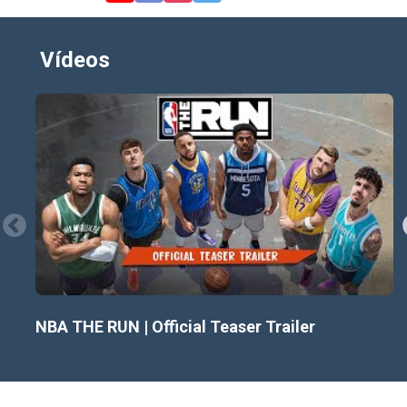
Não se trata apenas de enterradas espetaculares,
cestas de três em stepback com logo e dribles que
quebram tornozelos — em NBA THE RUN, a defesa é
Vídeos
tão divertida e poderosa quanto o ataque. Tocos
estrondosos, mergulhos em bolas soltas, roubos
gigantes e a intensidade física total na defesa podem
levar à vitória e vão te deixar tão empolgado quanto.
STREETBALL COM ESTILO
Tudo em NBA THE RUN é feito à mão e estilizado para
oferecer um visual e uma sensação completamente
únicos. Fiel ao esporte do basquete e visualmente em
uma categoria própria — não existe outro jogo de
basquete no mercado que pareça, sinta-se ou jogue
NBA THE RUN | Official Teaser Trailer
como NBA THE RUN.