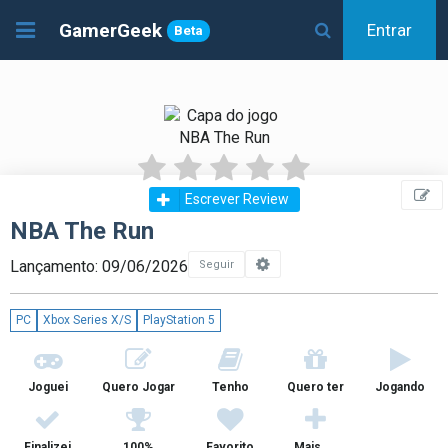
GamerGeek
Entrar
Beta
Escrever Review
NBA The Run
Lançamento: 09/06/2026
Seguir
PC
Xbox Series X/S
PlayStation 5
Joguei
Quero Jogar
Tenho
Quero ter
Jogando
Finalizei
100%
Favorito
Mais ...